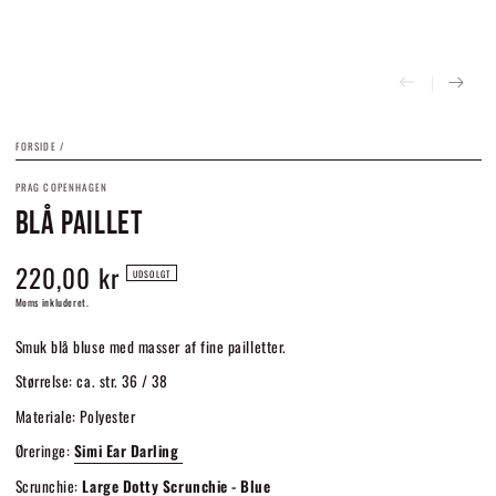
FORSIDE
/
PRAG COPENHAGEN
BLÅ PAILLET
220,00 kr
Normalpris
UDSOLGT
Moms inkluderet.
Smuk blå bluse med masser af fine pailletter.
Størrelse: ca. str. 36 / 38
Materiale: Polyester
Øreringe:
Simi Ear Darling
Scrunchie:
Large Dotty Scrunchie - Blue