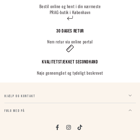
Bestil online og hent i din nærmeste
PRAG-butik i København
30 dages retur
Nem retur via online portal
Kvalitetstjekket Secondhand
Nøje gennemgået og tydeligt beskrevet
HJÆLP OG KONTAKT
FØLG MED PÅ
Facebook
Instagram
TikTok
Sprog
Land/region