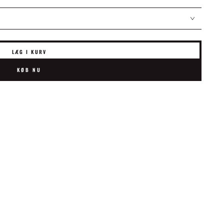
LÆG I KURV
KØB NU