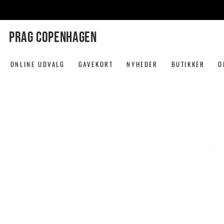
SPRING TIL
INDHOLD
PRAG COPENHAGEN
ONLINE UDVALG
GAVEKORT
NYHEDER
BUTIKKER
O
SPRING TIL
PRODUKTINFORMATION