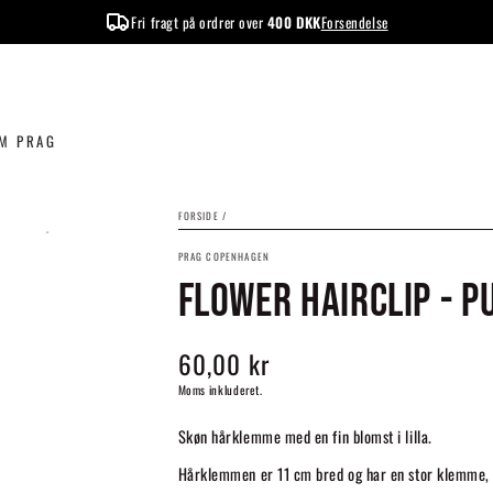
Fri fragt på ordrer over
400 DKK
Forsendelse
M PRAG
FORSIDE
/
PRAG COPENHAGEN
FLOWER HAIRCLIP - P
60,00 kr
Normalpris
Moms inkluderet.
Skøn hårklemme med en fin blomst i lilla.
Hårklemmen er 11 cm bred og har en stor klemme, 