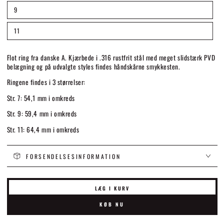
eller
ikke
9
Variant
tilgængelig
udsolgt
eller
ikke
11
Variant
tilgængelig
udsolgt
eller
ikke
tilgængelig
Flot ring fra danske A. Kjærbede i .316 rustfrit stål med meget slidstærk PVD
belægning og på udvalgte styles findes håndskårne smykkesten.
Ringene findes i 3 størrelser:
Str. 7: 54,1 mm i omkreds
Str. 9: 59,4 mm i omkreds
Str. 11: 64,4 mm i omkreds
FORSENDELSESINFORMATION
LÆG I KURV
KØB NU