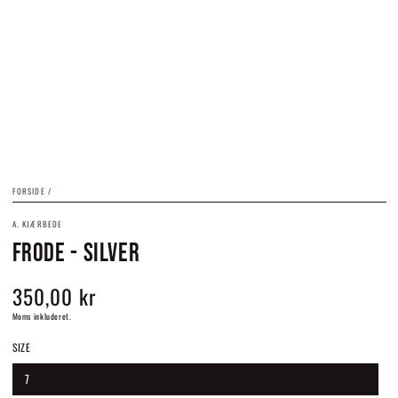
FORSIDE
/
A. KJÆRBEDE
FRODE - SILVER
350,00 kr
Normalpris
Moms inkluderet.
SIZE
7
Variant
udsolgt