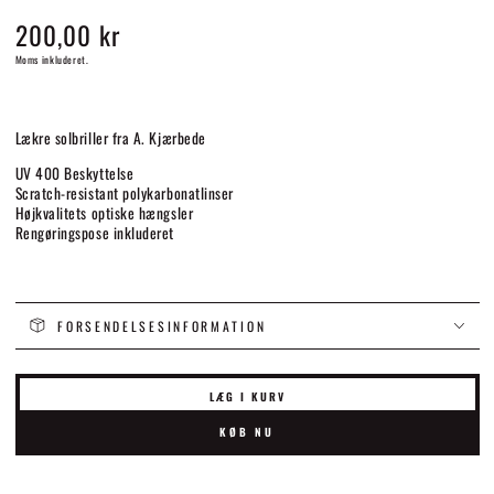
200,00 kr
Normalpris
Moms inkluderet.
Lækre solbriller fra A. Kjærbede
UV 400 Beskyttelse
Scratch-resistant polykarbonatlinser
Højkvalitets optiske hængsler
Rengøringspose inkluderet
FORSENDELSESINFORMATION
LÆG I KURV
KØB NU