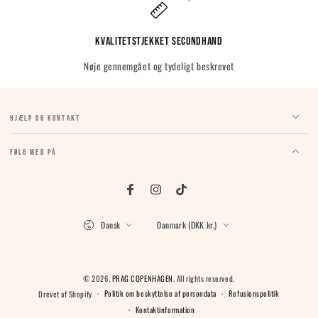
Kvalitetstjekket Secondhand
Nøje gennemgået og tydeligt beskrevet
HJÆLP OG KONTAKT
FØLG MED PÅ
Facebook
Instagram
TikTok
Sprog
Land/region
Dansk
Danmark (DKK kr.)
Betalingsmetoder
© 2026,
PRAG COPENHAGEN
. All rights reserved.
Politik om beskyttelse af persondata
Refusionspolitik
Drevet af Shopify
Kontaktinformation