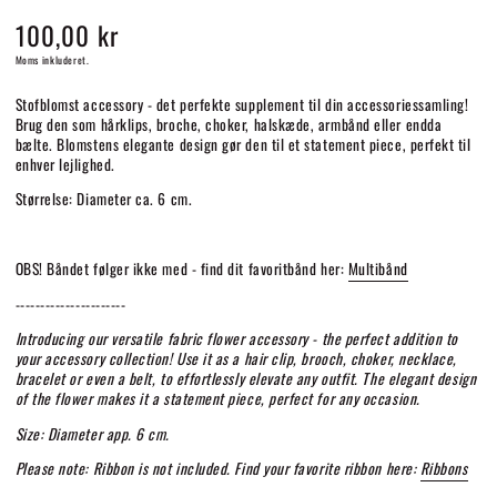
100,00 kr
Normalpris
Moms inkluderet.
Stofblomst accessory - det perfekte supplement til din accessoriessamling!
Brug den som hårklips, broche, choker, halskæde, armbånd eller endda
bælte. Blomstens elegante design gør den til et statement piece, perfekt til
enhver lejlighed.
Størrelse: Diameter ca. 6 cm.
OBS! Båndet følger ikke med - find dit favoritbånd her:
Multibånd
----------------------
Introducing our versatile fabric flower accessory - the perfect addition to
your accessory collection! Use it as a hair clip, brooch, choker, necklace,
bracelet or even a belt, to effortlessly elevate any outfit. The elegant design
of the flower makes it a statement piece, perfect for any occasion.
Size: Diameter app. 6 cm.
Please note: Ribbon is not included. Find your favorite ribbon here:
Ribbons