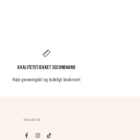
Kvalitetstjekket Secondhand
Nøje gennemgået og tydeligt beskrevet
FØLG MED PÅ
Facebook
Instagram
TikTok