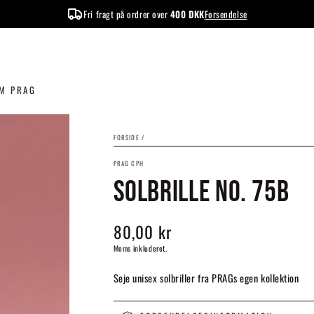
Fri fragt på ordrer over
400 DKK
Forsendelse
M PRAG
FORSIDE
/
PRAG CPH
SOLBRILLE NO. 75B
80,00 kr
Normalpris
Moms inkluderet.
Seje unisex solbriller fra PRAGs egen kollektion