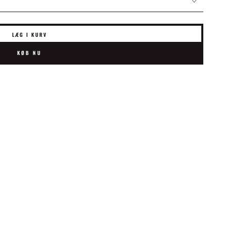
LÆG I KURV
KØB NU