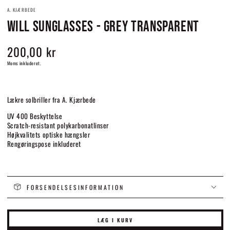
A. KJÆRBEDE
WILL SUNGLASSES - GREY TRANSPARENT
200,00 kr
Normalpris
Moms inkluderet.
Lækre solbriller fra A. Kjærbede
UV 400 Beskyttelse
Scratch-resistant polykarbonatlinser
Højkvalitets optiske hængsler
Rengøringspose inkluderet
FORSENDELSESINFORMATION
LÆG I KURV