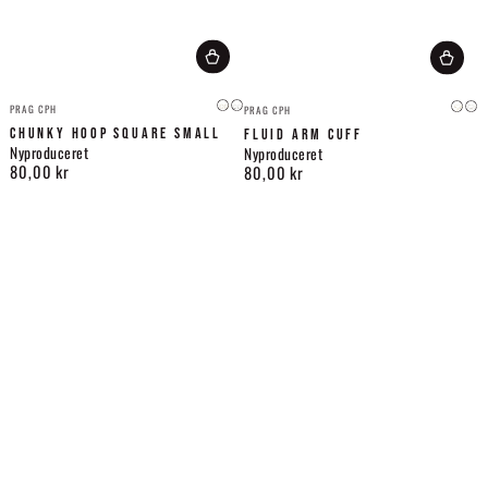
Leverandør:
Leverandør:
PRAG CPH
PRAG CPH
Guld
Sølv
Guld
Søl
CHUNKY HOOP SQUARE SMALL
FLUID ARM CUFF
Nyproduceret
Nyproduceret
80,00 kr
80,00 kr
Normalpris
Normalpris