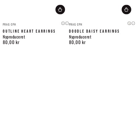
Leverandør:
Leverandør:
PRAG CPH
PRAG CPH
Guld
Sølv
Guld
Søl
OUTLINE HEART EARRINGS
DOODLE DAISY EARRINGS
Nyproduceret
Nyproduceret
80,00 kr
80,00 kr
Normalpris
Normalpris