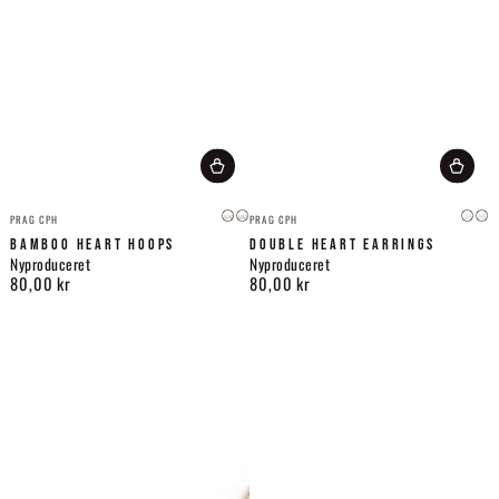
Leverandør:
Leverandør:
PRAG CPH
PRAG CPH
Guld
Sølv
Guld
Søl
BAMBOO HEART HOOPS
DOUBLE HEART EARRINGS
Nyproduceret
Nyproduceret
80,00 kr
80,00 kr
Normalpris
Normalpris