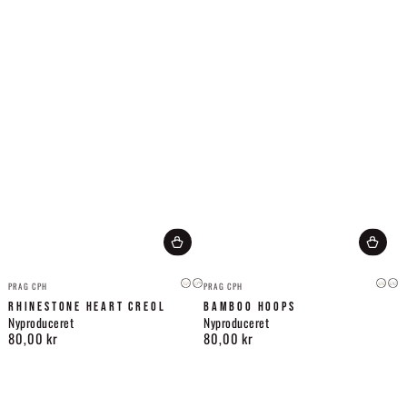
Leverandør:
Leverandør:
PRAG CPH
PRAG CPH
Guld
Sølv
Guld
Søl
RHINESTONE HEART CREOL
BAMBOO HOOPS
Nyproduceret
Nyproduceret
80,00 kr
80,00 kr
Normalpris
Normalpris