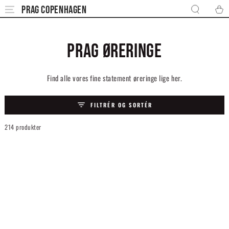
SPRING TIL
PRAG COPENHAGEN
Kurv
Fri fragt på ordrer over
400 DKK
Forsendelse
INDHOLD
KOLLEKTION:
PRAG ØRERINGE
Find alle vores fine statement øreringe lige her.
FILTRÉR OG SORTÉR
214 produkter